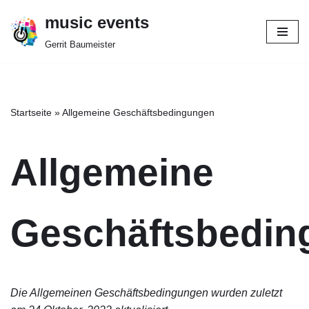
music events
Zum
Gerrit Baumeister
Inhalt
springen
Startseite
»
Allgemeine Geschäftsbedingungen
Allgemeine
Geschäftsbedin
Die Allgemeinen Geschäftsbedingungen wurden zuletzt