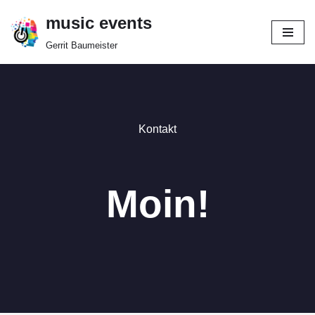
music events
Zum
Gerrit Baumeister
Inhalt
springen
Kontakt
Moin!