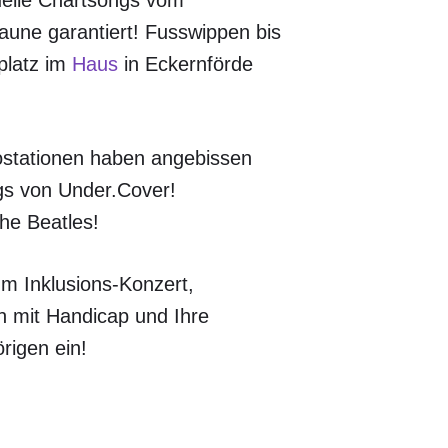
uelle Chartsongs vom
Laune garantiert! Fusswippen bis
platz im
Haus
in Eckernförde
iostationen haben angebissen
gs von Under.Cover!
he Beatles!
um Inklusions-Konzert,
 mit Handicap und Ihre
rigen ein!