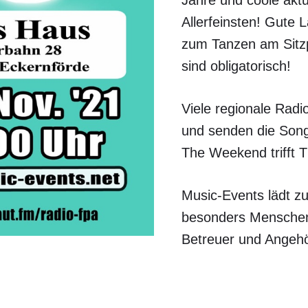
Jahre und coole akt
Allerfeinsten! Gute 
zum Tanzen am Sitz
sind obligatorisch!
Viele regionale Rad
und senden die Son
The Weekend trifft T
Music-Events lädt z
besonders Menschen
Betreuer und Angehö