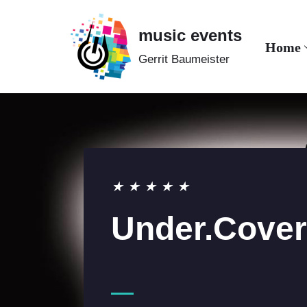
music events
Zum
Home
Gerrit Baumeister
Inhalt
springen
★
★
★
★
★
Under.Cover