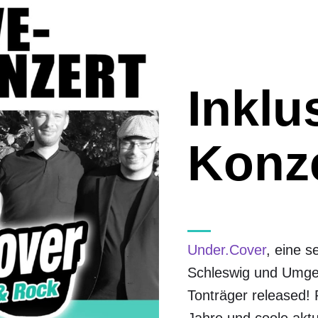
Inklu
Konz
Under.Cover
, eine 
Schleswig und Umge
Tonträger released!